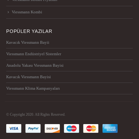
Viessmann Kombi
POPÜLER YAZILAR
Kavacık Viessmann Bayii
Viessmann Endüstriyel Sistemler
Anadolu Yakası Viessmann Bayisi
Kavacık Viessmann Bayisi
Viessmann Klima Kampanyaları
© Copyright 2020. All Rights Reserved.