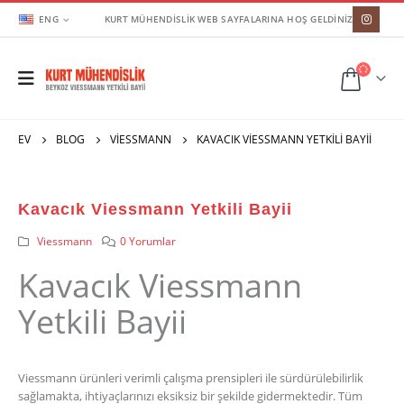
ENG
KURT MÜHENDİSLİK WEB SAYFALARINA HOŞ GELDİNİZ
EV
BLOG
VIESSMANN
KAVACIK VIESSMANN YETKILI BAYII
Kavacık Viessmann Yetkili Bayii
Viessmann
0 Yorumlar
Kavacık Viessmann
Yetkili Bayii
Viessmann ürünleri verimli çalışma prensipleri ile sürdürülebilirlik
sağlamakta, ihtiyaçlarınızı eksiksiz bir şekilde gidermektedir. Tüm