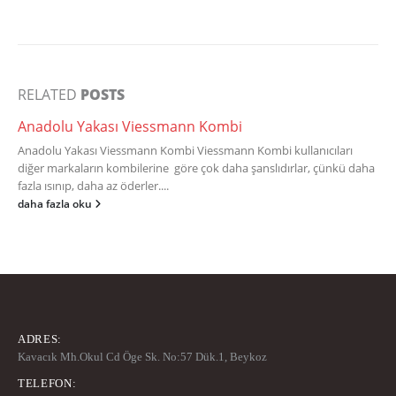
RELATED
POSTS
Anadolu Yakası Viessmann Kombi
Anadolu Yakası Viessmann Kombi Viessmann Kombi kullanıcıları
diğer markaların kombilerine göre çok daha şanslıdırlar, çünkü daha
fazla ısınıp, daha az öderler....
daha fazla oku
ADRES:
Kavacık Mh.Okul Cd Öge Sk. No:57 Dük.1, Beykoz
TELEFON: