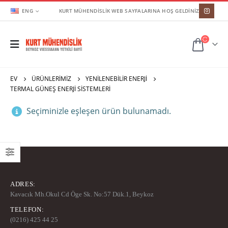
ENG
KURT MÜHENDİSLİK WEB SAYFALARINA HOŞ GELDİNİZ
EV
ÜRÜNLERIMIZ
YENILENEBILIR ENERJI
TERMAL GÜNEŞ ENERJI SISTEMLERI
Seçiminizle eşleşen ürün bulunamadı.
ADRES:
Kavacık Mh.Okul Cd Öge Sk. No:57 Dük.1, Beykoz
TELEFON:
(0216) 425 44 25