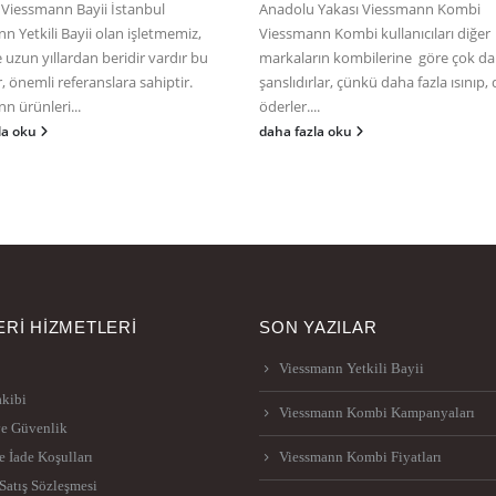
 Viessmann Bayii İstanbul
Anadolu Yakası Viessmann Kombi
n Yetkili Bayii olan işletmemiz,
Viessmann Kombi kullanıcıları diğer
 uzun yıllardan beridir vardır bu
markaların kombilerine göre çok d
, önemli referanslara sahiptir.
şanslıdırlar, çünkü daha fazla ısınıp,
n ürünleri...
öderler....
la oku
daha fazla oku
Rİ HİZMETLERİ
SON YAZILAR
Viessmann Yetkili Bayii
akibi
Viessmann Kombi Kampanyaları
ve Güvenlik
e İade Koşulları
Viessmann Kombi Fiyatları
Satış Sözleşmesi