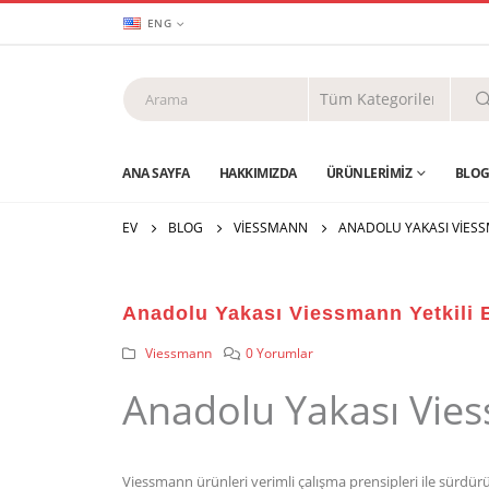
ENG
ANA SAYFA
HAKKIMIZDA
ÜRÜNLERIMIZ
BLO
EV
BLOG
VIESSMANN
ANADOLU YAKASI VIESSM
Anadolu Yakası Viessmann Yetkili 
Viessmann
0 Yorumlar
Anadolu Yakası Vies
Viessmann ürünleri verimli çalışma prensipleri ile sürdürü