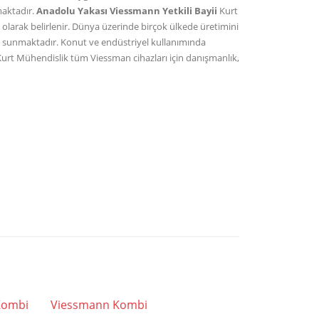
maktadır.
Anadolu Yakası Viessmann Yetkili Bayii
Kurt
i olarak belirlenir. Dünya üzerinde birçok ülkede üretimini
rı sunmaktadır. Konut ve endüstriyel kullanımında
urt Mühendislik tüm Viessman cihazları için danışmanlık,
Kombi
Viessmann Kombi
Viessmann 