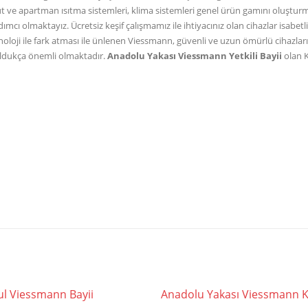
ut ve apartman ısıtma sistemleri, klima sistemleri genel ürün gamını oluştur
mcı olmaktayız. Ücretsiz keşif çalışmamız ile ihtiyacınız olan cihazlar isabetl
oloji ile fark atması ile ünlenen Viessmann, güvenli ve uzun ömürlü cihazla
 oldukça önemli olmaktadır.
Anadolu Yakası Viessmann Yetkili Bayii
olan K
ul Viessmann Bayii
Anadolu Yakası Viessmann 