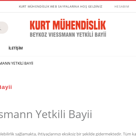
KURT MÜHENDİSLİK WEB SAYFALARINA HOŞ GELDİNİZ
HESABIM
G
İLETIŞIM
ANN YETKILI BAYII
Bayii
smann Yetkili Bayii
lebilirlik sağlamakta, ihtiyaçlarınızı eksiksiz bir şekilde gidermektedir. Tüm 