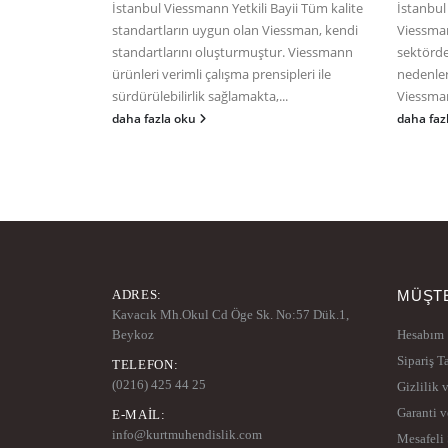
İstanbul Viessmann Yetkili Bayii Tüm kalite
İstanbul
standartların uygun olan Viessman, kendi
Viessman
standartlarını oluşturmuştur. Viessmann
sektörde
ürünleri verimli çalışma prensipleri ile
nedenler
sürdürülebilirlik sağlamakta,...
Viessman
daha fazla oku
daha faz
ADRES:
MÜŞTE
Kavacık Mh.Okul Cd Öge Sk. No:57 Dük.1,
Beykoz
Hesabım
Sipariş T
TELEFON:
(0216) 425 44 25
Gizlilik 
Garanti v
E-MAIL:
info@kurtmuhendislik.com
Mesafeli 